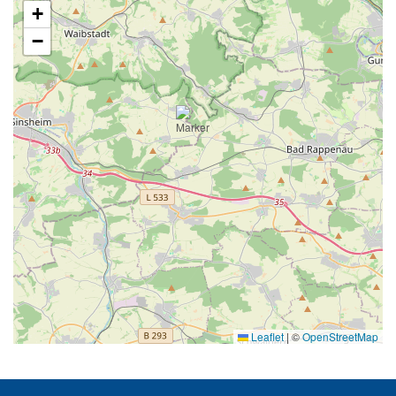
+
−
Leaflet
|
©
OpenStreetMap